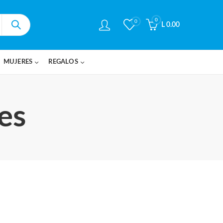
0
0
L
0.00
MUJERES
REGALOS
es