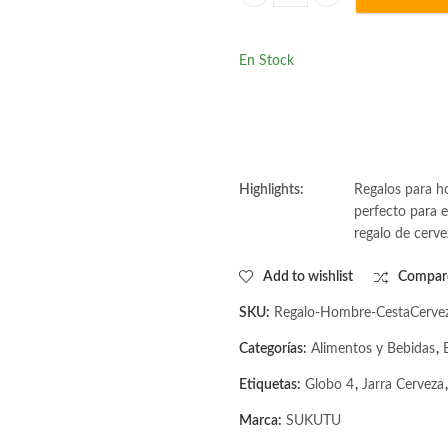
Cesta Cervezas #1 | Cesta de rega
En Stock
Highlights:
Regalos para ho
perfecto para e
regalo de cerve
Add to wishlist
Compar
SKU:
Regalo-Hombre-CestaCerve
Categorías:
Alimentos y Bebidas
,
Etiquetas:
Globo 4
,
Jarra Cerveza
Marca:
SUKUTU