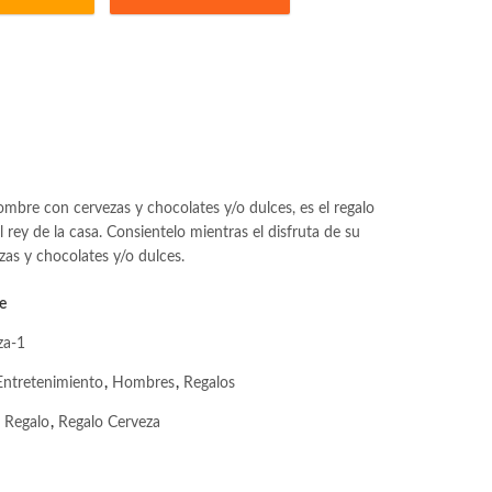
lo para hombres quantity
mbre con cervezas y chocolates y/o dulces, es el regalo
l rey de la casa. Consientelo mientras el disfruta de su
zas y chocolates y/o dulces.
e
za-1
Entretenimiento
,
Hombres
,
Regalos
,
Regalo
,
Regalo Cerveza