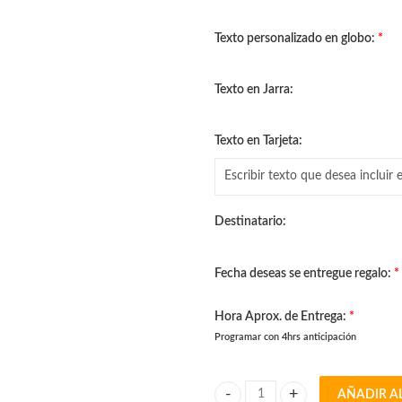
L 1,400.00
Texto personalizado en globo:
*
hasta
L 1,500.00
Texto en Jarra:
Texto en Tarjeta:
Destinatario:
Fecha deseas se entregue regalo:
*
Hora Aprox. de Entrega:
*
Programar con 4hrs anticipación
AÑADIR A