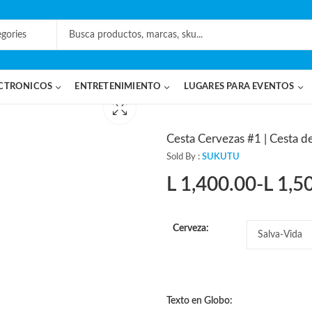
CTRONICOS
ENTRETENIMIENTO
LUGARES PARA EVENTOS
Cesta Cervezas #1 | Cesta d
Sold By :
SUKUTU
L
1,400.00
-
L
1,5
Rango
de
Cerveza:
precios:
desde
Texto en Globo: