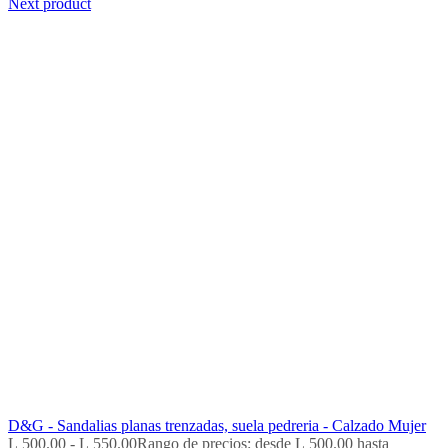
Next product
D&G - Sandalias planas trenzadas, suela pedreria - Calzado Mujer
L
500.00
-
L
550.00
Rango de precios: desde L 500.00 hasta