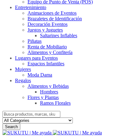
Equipo de Punto de Venta (POS)
Entretenimiento
Animaciones de Eventos
Brazaletes de Identificación
Decoración Eventos
Juegos y Juguetes
Saltarines Inflables
Piñatas
Renta de Mobiliario
Alimentos y Confitería
Lugares para Eventos
Espacios Infantiles
Mujeres
Moda Dama
Regalos
Alimentos y Bebidas
Hombres
Flores y Plantas
Ramos Florales
Search