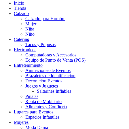
Inicio
Tienda
Calzado
Calzado para Hombre
Mujer
Niña
Niño
Catering
Tacos y Pupusas
Electronicos
Computadoras y Accesorios
Equipo de Punto de Venta (POS)
Entretenimiento
Animaciones de Eventos
Brazaletes de Identificación
Decoración Eventos
Juegos y Juguetes
Saltarines Inflables
Piñatas
Renta de Mobiliario
Alimentos y Confitería
Lugares para Eventos
Espacios Infantiles
Mujeres
Moda Dama