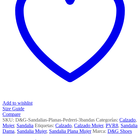
Add to wishlist
Size Guide
Compare
SKU:
D&G-Sandalias-Planas-Pedreri-3bandas
Categorías:
Calzado
,
Mujer
,
Sandalia
Etiquetas:
Calzado
,
Calzado Mujer
,
PVR8
,
Sandalia
Dama
,
Sandalia Mujer
,
Sandalia Plana Mujer
Marca:
D&G Shoes