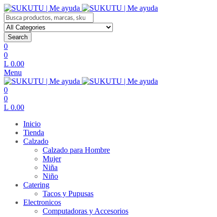
Search
0
0
L
0.00
Menu
0
0
L
0.00
Inicio
Tienda
Calzado
Calzado para Hombre
Mujer
Niña
Niño
Catering
Tacos y Pupusas
Electronicos
Computadoras y Accesorios